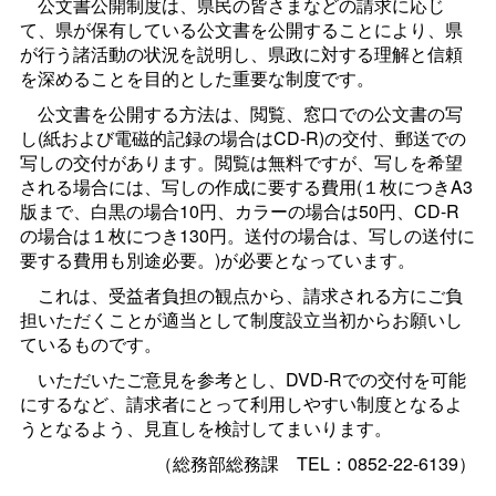
公文書公開制度は、県民の皆さまなどの請求に応じ
て、県が保有している公文書を公開することにより、県
が行う諸活動の状況を説明し、県政に対する理解と信頼
を深めることを目的とした重要な制度です。
公文書を公開する方法は、閲覧、窓口での公文書の写
し(紙および電磁的記録の場合はCD-R)の交付、郵送での
写しの交付があります。閲覧は無料ですが、写しを希望
される場合には、写しの作成に要する費用(１枚につきA3
版まで、白黒の場合10円、カラーの場合は50円、CD-R
の場合は１枚につき130円。送付の場合は、写しの送付に
要する費用も別途必要。)が必要となっています。
これは、受益者負担の観点から、請求される方にご負
担いただくことが適当として制度設立当初からお願いし
ているものです。
いただいたご意見を参考とし、DVD-Rでの交付を可能
にするなど、請求者にとって利用しやすい制度となるよ
うとなるよう、見直しを検討してまいります。
（総務部総務
課
TEL：0852-22-6139）