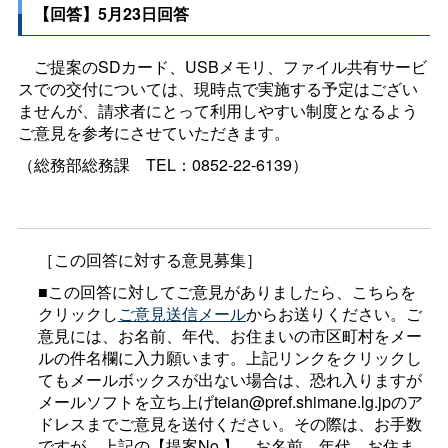
【回答】5月23日回答
ご提案のSDカード、USBメモリ、ファイル共有サービ
スでの交付については、現時点で実施する予定はござい
ませんが、請求者にとって利用しやすい制度となるよう
ご意見を参考にさせていただきます。
（総務部総務
課
TEL：0852-22-6139）
［この回答に対する意見募集］
■この回答に対してご意見がありましたら、こちらを
クリックし
ご意見送信メール
からお送りください。ご
意見には、お名前、年代、お住まいの市区町村をメー
ルの件名欄に入力願います。上記リンクをクリックし
てもメールボックスが出ない場合は、恐れ入りますが
メールソフトを立ち上げteian@pref.shimane.lg.jpのア
ドレスまでご意見を送付ください。その際は、お手数
ですが、上記の【提案No.】、お名前、年代、お住ま