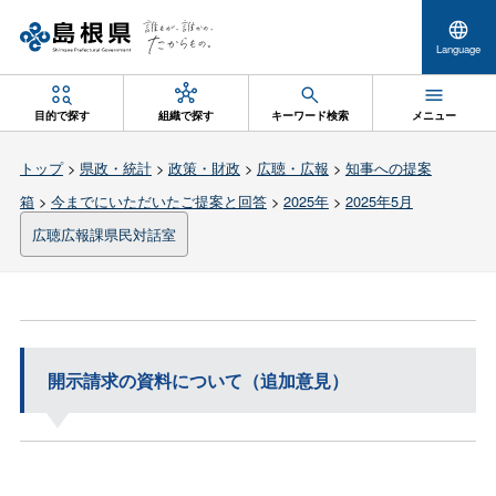
Language
目的で探す
組織で探す
キーワード検索
メニュー
トップ
>
県政・統計
>
政策・財政
>
広聴・広報
>
知事への提案
箱
>
今までにいただいたご提案と回答
>
2025年
>
2025年5月
広聴広報課県民対話室
開示請求の資料について（追加意見）