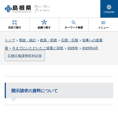
Language
目的で探す
組織で探す
キーワード検索
メニュー
トップ
>
県政・統計
>
政策・財政
>
広聴・広報
>
知事への提案
箱
>
今までにいただいたご提案と回答
>
2025年
>
2025年4月
広聴広報課県民対話室
開示請求の資料について