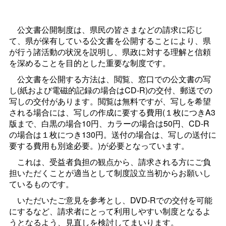
公文書公開制度は、県民の皆さまなどの請求に応じ
て、県が保有している公文書を公開することにより、県
が行う諸活動の状況を説明し、県政に対する理解と信頼
を深めることを目的とした重要な制度です。
公文書を公開する方法は、閲覧、窓口での公文書の写
し(紙および電磁的記録の場合はCD-R)の交付、郵送での
写しの交付があります。閲覧は無料ですが、写しを希望
される場合には、写しの作成に要する費用(１枚につきA3
版まで、白黒の場合10円、カラーの場合は50円、CD-R
の場合は１枚につき130円。送付の場合は、写しの送付に
要する費用も別途必要。)が必要となっています。
これは、受益者負担の観点から、請求される方にご負
担いただくことが適当として制度設立当初からお願いし
ているものです。
いただいたご意見を参考とし、DVD-Rでの交付を可能
にするなど、請求者にとって利用しやすい制度となるよ
うとなるよう、見直しを検討してまいります。