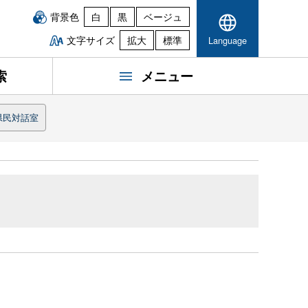
背景色
白
黒
ベージュ
文字サイズ
拡大
標準
Language
索
メニュー
県民対話室