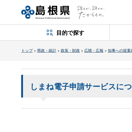
目的で探す
トップ
>
県政・統計
>
政策・財政
>
広聴・広報
>
知事への提案
しまね電子申請サービスに