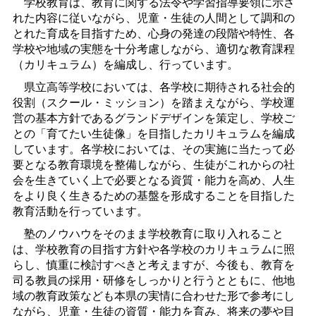
学校教育は、教育に関する法令や学習指導要領に示さ
れた内容に従いながら、児童・生徒の人間として調和の
とれた育成を目指すため、心身の発達の段階や特性、各
学校や地域の実態を十分考慮しながら、適切な教育課程
（カリキュラム）を編成し、行っています。
県立高等学校においては、各学校に期待される社会的
役割（スクール・ミッション）を踏まえながら、学校運
営の基本方針であるグランドデザインを策定し、学校ご
との「育てたい生徒像」を目指したカリキュラムを編成
しています。各学校においては、その実施に当たって必
要となる教育環境を整備しながら、生徒がこれからの社
会を生きていく上で必要となる資質・能力を高め、人生
をより良く生きるための基盤を形成することを目指した
教育活動を行っています。
塾のノウハウをそのまま学校教育に取り入れること
は、学校教育の目指す方針や各学校のカリキュラムに照
らし、慎重に検討すべきと考えますが、今後も、教育を
司る教員の採用・研修をしっかりと行うとともに、他地
域の教育政策なども本県の実情に合わせた形で参考にし
ながら、児童・生徒の資質・能力を育み、将来の夢や目