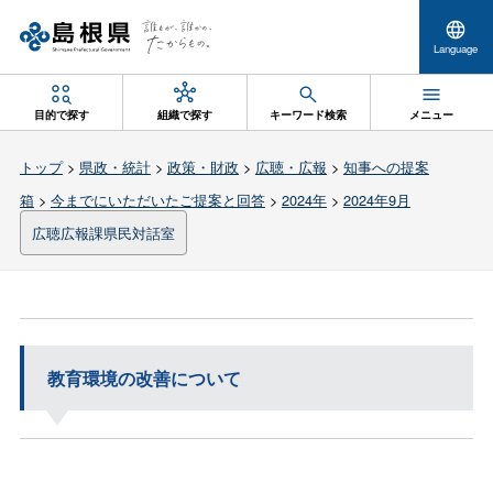
Language
目的で探す
組織で探す
キーワード検索
メニュー
トップ
>
県政・統計
>
政策・財政
>
広聴・広報
>
知事への提案
箱
>
今までにいただいたご提案と回答
>
2024年
>
2024年9月
広聴広報課県民対話室
教育環境の改善について