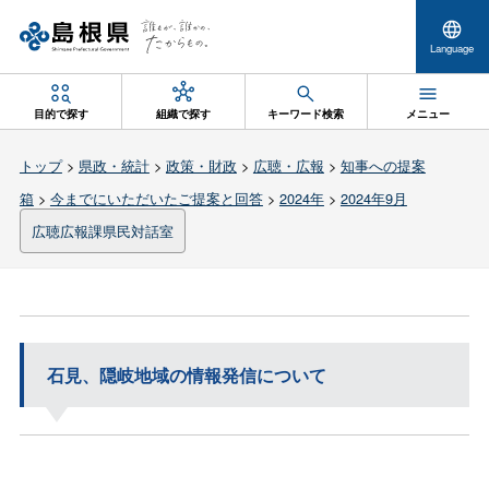
Language
目的で探す
組織で探す
キーワード検索
メニュー
トップ
>
県政・統計
>
政策・財政
>
広聴・広報
>
知事への提案
箱
>
今までにいただいたご提案と回答
>
2024年
>
2024年9月
広聴広報課県民対話室
石見、隠岐地域の情報発信について