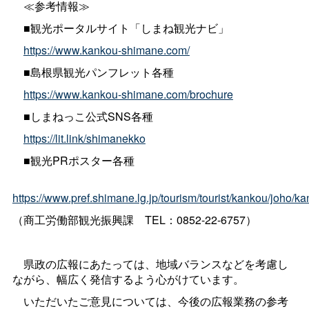
≪参考情報≫
■観光ポータルサイト「しまね観光ナビ」
https://www.kankou-shimane.com/
■島根県観光パンフレット各種
https://www.kankou-shimane.com/brochure
■しまねっこ公式SNS各種
https://lit.link/shimanekko
■観光PRポスター各種
https://www.pref.shimane.lg.jp/tourism/tourist/kankou/joho/k
（商工労働部観光振興
課
TEL：0852-22-6757）
県政の広報にあたっては、地域バランスなどを考慮し
ながら、幅広く発信するよう心がけています。
いただいたご意見については、今後の広報業務の参考