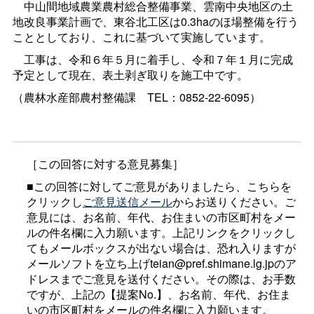
中山間地域農業農村総合整備事業、雲南中央地区の土
地改良事業計画で、東谷北工区は0.3haのほ場整備を行う
こととしており、これに基づいて実施しています。
工事は、令和６年５月に着手し、令和７年１月に完成
予定として現在、表土剥ぎ取りを施工中です。
（農林水産部農村整備
課
TEL：0852-22-6095）
［この回答に対する意見募集］
■この回答に対してご意見がありましたら、こちらを
クリックし
ご意見送信メール
からお送りください。ご
意見には、お名前、年代、お住まいの市区町村をメー
ルの件名欄に入力願います。上記リンクをクリックし
てもメールボックスが出ない場合は、恐れ入りますが
メールソフトを立ち上げteian@pref.shimane.lg.jpのア
ドレスまでご意見を送付ください。その際は、お手数
ですが、上記の【提案No.】、お名前、年代、お住ま
いの市区町村をメールの件名欄に入力願います。