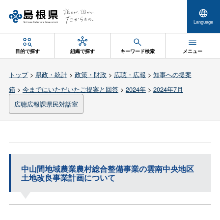
Language
目的で探す
組織で探す
キーワード検索
メニュー
トップ
>
県政・統計
>
政策・財政
>
広聴・広報
>
知事への提案
箱
>
今までにいただいたご提案と回答
>
2024年
>
2024年7月
広聴広報課県民対話室
中山間地域農業農村総合整備事業の雲南中央地区
土地改良事業計画について