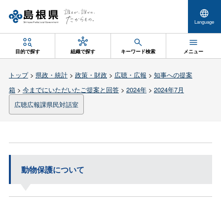
Language
目的で探す
組織で探す
キーワード検索
メニュー
トップ
>
県政・統計
>
政策・財政
>
広聴・広報
>
知事への提案
箱
>
今までにいただいたご提案と回答
>
2024年
>
2024年7月
広聴広報課県民対話室
動物保護について