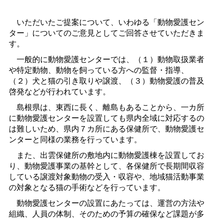
いただいたご提案について、いわゆる「動物愛護セン
ター」についてのご意見としてご回答させていただきま
す。
一般的に動物愛護センターでは、（１）動物取扱業者
や特定動物、動物を飼っている方への監督・指導、
（２）犬と猫の引き取りや譲渡、（３）動物愛護の普及
啓発などが行われています。
島根県は、東西に長く、離島もあることから、一カ所
に動物愛護センターを設置しても県内全域に対応するの
は難しいため、県内７カ所にある保健所で、動物愛護セ
ンターと同様の業務を行っています。
また、出雲保健所の敷地内に動物愛護棟を設置してお
り、動物愛護事業の基幹として、各保健所で長期間収容
している譲渡対象動物の受入・収容や、地域猫活動事業
の対象となる猫の手術などを行っています。
動物愛護センターの設置にあたっては、運営の方法や
組織、人員の体制、そのための予算の確保など課題が多