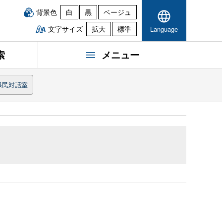
背景色
白
黒
ベージュ
文字サイズ
拡大
標準
Language
索
メニュー
県民対話室