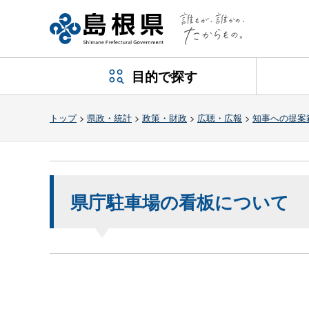
目的で探す
トップ
>
県政・統計
>
政策・財政
>
広聴・広報
>
知事への提案
県庁駐車場の看板について