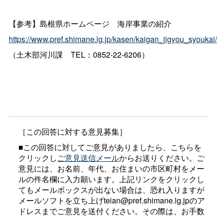
【参考】島根県ホームペー
ジ
海岸事業の紹介
https://www.pref.shimane.lg.jp/kasen/kaigan_jigyou_syoukai/
（土木部河川
課
TEL：0852-22-6206）
［この回答に対する意見募集］
■この回答に対してご意見がありましたら、こちらを
クリックし
ご意見送信メール
からお送りください。ご
意見には、お名前、年代、お住まいの市区町村をメー
ルの件名欄に入力願います。上記リンクをクリックし
てもメールボックスが出ない場合は、恐れ入りますが
メールソフトを立ち上げteian@pref.shimane.lg.jpのア
ドレスまでご意見を送付ください。その際は、お手数