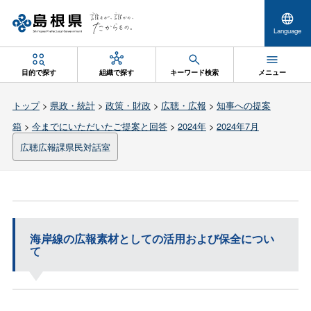
Language
目的で探す
組織で探す
キーワード検索
メニュー
トップ
>
県政・統計
>
政策・財政
>
広聴・広報
>
知事への提案
箱
>
今までにいただいたご提案と回答
>
2024年
>
2024年7月
広聴広報課県民対話室
海岸線の広報素材としての活用および保全につい
て