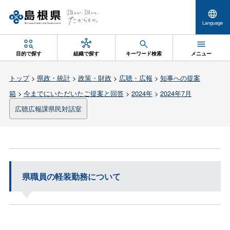
Language
目的で探す
組織で探す
キーワード検索
メニュー
トップ
>
県政・統計
>
政策・財政
>
広聴・広報
>
知事への提案
箱
>
今までにいただいたご提案と回答
>
2024年
>
2024年7月
広聴広報課県民対話室
県職員の軽装勤務について