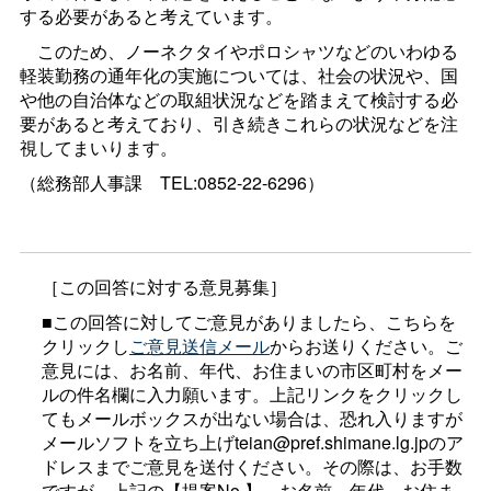
する必要があると考えています。
このため、ノーネクタイやポロシャツなどのいわゆる
軽装勤務の通年化の実施については、社会の状況や、国
や他の自治体などの取組状況などを踏まえて検討する必
要があると考えており、引き続きこれらの状況などを注
視してまいります。
（総務部人事
課
TEL:0852-22-6296）
［この回答に対する意見募集］
■この回答に対してご意見がありましたら、こちらを
クリックし
ご意見送信メール
からお送りください。ご
意見には、お名前、年代、お住まいの市区町村をメー
ルの件名欄に入力願います。上記リンクをクリックし
てもメールボックスが出ない場合は、恐れ入りますが
メールソフトを立ち上げteian@pref.shimane.lg.jpのア
ドレスまでご意見を送付ください。その際は、お手数
ですが、上記の【提案No.】、お名前、年代、お住ま