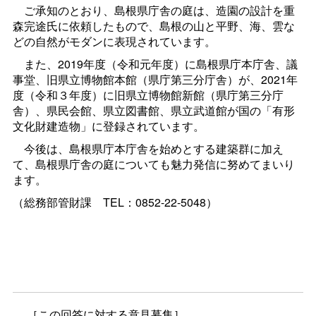
ご承知のとおり、島根県庁舎の庭は、造園の設計を重
森完途氏に依頼したもので、島根の山と平野、海、雲な
どの自然がモダンに表現されています。
また、2019年度（令和元年度）に島根県庁本庁舎、議
事堂、旧県立博物館本館（県庁第三分庁舎）が、2021年
度（令和３年度）に旧県立博物館新館（県庁第三分庁
舎）、県民会館、県立図書館、県立武道館が国の「有形
文化財建造物」に登録されています。
今後は、島根県庁本庁舎を始めとする建築群に加え
て、島根県庁舎の庭についても魅力発信に努めてまいり
ます。
（総務部管財
課
TEL：0852-22-5048）
［この回答に対する意見募集］