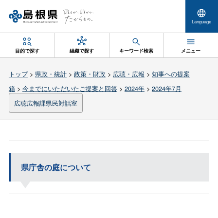
Language
目的で探す
組織で探す
キーワード検索
メニュー
トップ
>
県政・統計
>
政策・財政
>
広聴・広報
>
知事への提案
箱
>
今までにいただいたご提案と回答
>
2024年
>
2024年7月
広聴広報課県民対話室
県庁舎の庭について