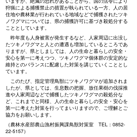
いますが、絶滅の恐れがあることから、国の法令により
狩猟による捕獲禁止の措置が執られている一方、人の居
住地や農林業が行われている地域などで捕獲されたツキ
ノワグマについては、県の捕獲許可に基づき殺処分する
こととしています。
昨年度も人身被害が発生するなど、人家周辺に出没し
たツキノワグマと人との遭遇も増加しているところであ
りますが、県としましては、人の生命と暮らしの安全・
安心を第一に考えつつ、ツキノワグマ個体群の安定的な
維持とのバランスに配慮した対策を講じていくこととし
ています。
このたび、指定管理鳥獣にツキノワグマが追加されま
したが、県としては、生息数の把握、放任果樹の伐採推
進や人家周辺などで捕獲したツキノワグマの殺処分な
ど、これまでと同様、人の生命と暮らしの安全・安心を
第一に考えた対策を行ってまいりますので、ご理解とご
協力をお願いします。
（農林水産部農山漁村振興課鳥獣対策
室
TEL：0852-
22-5157）