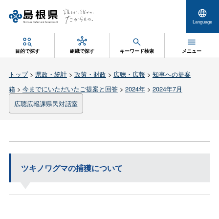
Language
目的で探す
組織で探す
キーワード検索
メニュー
トップ
>
県政・統計
>
政策・財政
>
広聴・広報
>
知事への提案
箱
>
今までにいただいたご提案と回答
>
2024年
>
2024年7月
広聴広報課県民対話室
ツキノワグマの捕獲について