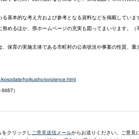
る基本的な考え方および参考となる資料などを掲載していま
努めるほか、県ホームページの充実も図ってまいります。（
、保育の実施主体である市町村の公表状況や事案の性質、重
a/kosodate/hoikusho/sviolence.html
2-5057）
らをクリックし
ご意見送信メール
からお送りください。ご意見