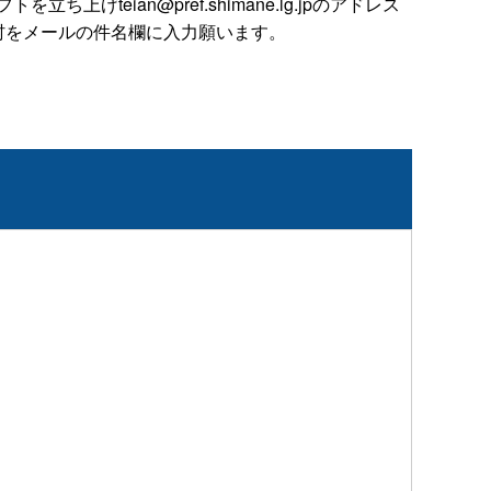
ian@pref.shimane.lg.jpのアドレス
村をメールの件名欄に入力願います。