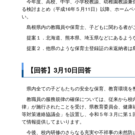
今年度、高校、中学、小学校教諭、幼稚園教諭兼保
る検討まとめ（平成16年５月11日）以降、ホーム
い。
島根県内の教職員や保育士、子どもに関わる者がこ
提案１．北海道、熊本県、埼玉県などにあるような
提案２．他県のような保育士登録証の未返納者は
【回答】3月10日回答
県内全ての子どもたちの安全な保育、教育環境を整
教職員の服務規律の確保については、従来から校内
律」が施行されたことを受け、県教育委員会、健康
等対策連絡協議会」を設置し、令和５年３月に第１
て情報提供してまいります。
今後、校内研修のさらなる充実や不祥事の未然防止