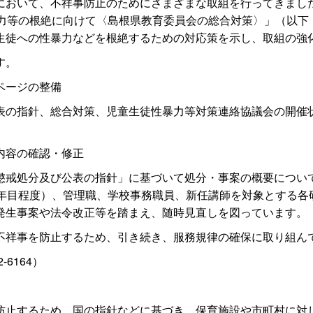
おいて、不祥事防止のためにさまざまな取組を行ってきまし
暴力等の根絶に向けて〈島根県教育委員会の総合対策〉」（以下
生徒への性暴力などを根絶するための対応策を示し、取組の強
す。
ページの整備
の指針、総合対策、児童生徒性暴力等対策連絡協議会の開催
内容の確認・修正
戒処分及び公表の指針」に基づいて処分・事案の概要につい
1年目程度）、管理職、学校事務職員、新任講師を対象とする各
発生事案や法令改正等を踏まえ、随時見直しを図っています。
祥事を防止するため、引き続き、服務規律の確保に取り組ん
2-6164）
止するため、国の指針などに基づき、保育施設や市町村に対