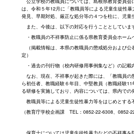
公立学校の教職員については、島根県教育委員会に
は、令和５年12月に「教職員等による児童生徒性
発見、早期対処、厳正な処分等の４つを柱に、児童
また、今後は、以下の対応を行うこととしていま
・教職員の不祥事防止に係る県教育委員会ホーム
（掲載情報は、本県の教職員の懲戒処分および公表
定）
・過去の刊行物（校内研修用事例集など）の記載
なお、現在、不祥事が起きた際には、「教職員の懲
ら初任者、教職経験６年目、中堅教員（教職経験1
る研修を実施しており、内容については、県内での
教職員等による児童生徒性暴力等をはじめとする不
（教育庁学校企画
課
TEL：0852-22-6308、0852-2
保育士については児童生徒性暴力などの不祥事を防