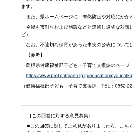
ます。
また、県ホームページに、未然防止や対応にかかわ
今後も市町村および施設などと連携し適切な対策に
ど）
なお、不適切な保育があった事実の公表については
【参考】
島根県健康福祉部子ども・子育て支援課のページ
https://www.pref.shimane.lg.jp/education/syoushik
（健康福祉部子ども・子育て支援
課
TEL：0852-2
［この回答に対する意見募集］
■この回答に対してご意見がありましたら、こち