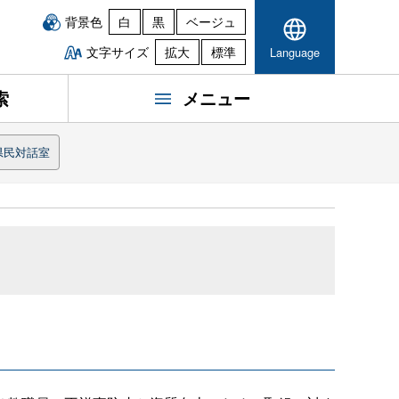
背景色
白
黒
ベージュ
文字サイズ
拡大
標準
Language
索
メニュー
県民対話室