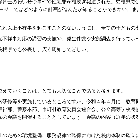
育士のわいせつ事件や性犯罪が相次ぎ報道された。島根県で
ページ上ではどのように計画が進んだか知ることができない。
れ以上不祥事を起こすことのないようにし、全ての子どもの
不祥事対応の講習の実施や、発生件数や実態調査を行ってホ
島根県でも公表し、広く周知してほしい。
えていくことは、とても大切なことであると考えます。
研修等を実施しているところですが、令和４年４月に「教育
福祉部、警察本部、市町村教育委員会連合会、公立高等学校長
回の会議を開催することとしています。会議の内容（近年の状
のための環境整備、服務規律の確保に向けた校内体制の確立