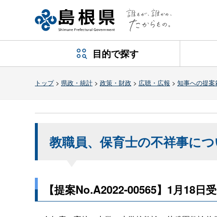
目的で探す
トップ
>
県政・統計
>
政策・財政
>
広聴・広報
>
知事への提案
教職員、保育士の不祥事につ
【提案No.A2022-00565】1月18日