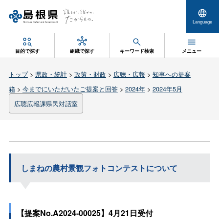
Language
目的で探す
組織で探す
キーワード検索
メニュー
トップ
>
県政・統計
>
政策・財政
>
広聴・広報
>
知事への提案
箱
>
今までにいただいたご提案と回答
>
2024年
>
2024年5月
広聴広報課県民対話室
しまねの農村景観フォトコンテストについて
【提案No.A2024-00025】4月21日受付