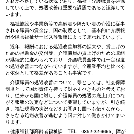
人材が不足している状況であり、福祉・介護職員を確保
していく上で、処遇改善は重要な課題であると認識して
います。
福祉施設や事業所等で高齢者や障がい者の介護に従事
される職員の賃金は、国の制度として、基本的に介護報
酬や障害福祉サービス等報酬によって賄われています。
近年、報酬における処遇改善加算の拡大や、賃上げの
ための補助金の交付等、介護職員の賃上げのための取組
が継続的に進められており、介護職員全体では一定程度
の処遇改善につながっていますが、全産業平均と比べる
と依然として格差があることも事実です。
介護職員の処遇改善について、県としては、社会保障
制度として国が責任を持って対応すべきものと考えてお
り、従来から国に対し、介護職員の処遇の底上げにつな
がる報酬の改定などについて要望していますが、引き続
き、福祉現場の状況などをお聞きし国へも伝えながら、
さらなる処遇改善が進むよう国に対して働きかけてまい
ります。
（健康福祉部高齢者福祉
課
TEL：0852-22-6695、障が