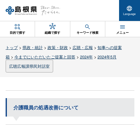
Language
目的で探す
組織で探す
キーワード検索
メニュー
トップ
>
県政・統計
>
政策・財政
>
広聴・広報
>
知事への提案
箱
>
今までにいただいたご提案と回答
>
2024年
>
2024年5月
広聴広報課県民対話室
介護職員の処遇改善について