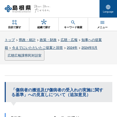
Language
目的で探す
組織で探す
キーワード検索
メニュー
トップ
>
県政・統計
>
政策・財政
>
広聴・広報
>
知事への提案
箱
>
今までにいただいたご提案と回答
>
2024年
>
2024年5月
広聴広報課県民対話室
「傷病者の搬送及び傷病者の受入れの実施に関す
る基準」への見直しについて（追加意見）