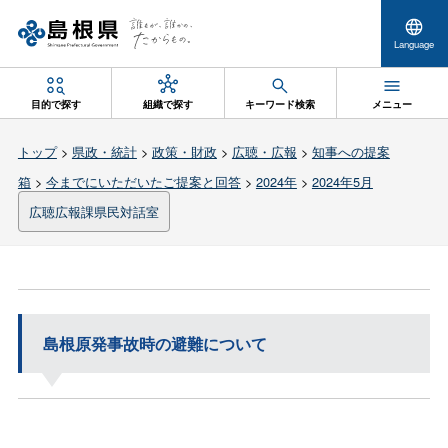
Language
目的で探す
組織で探す
キーワード検索
メニュー
トップ
>
県政・統計
>
政策・財政
>
広聴・広報
>
知事への提案
箱
>
今までにいただいたご提案と回答
>
2024年
>
2024年5月
広聴広報課県民対話室
島根原発事故時の避難について