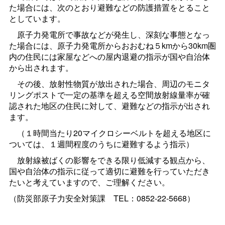
た場合には、次のとおり避難などの防護措置をとること
としています。
原子力発電所で事故などが発生し、深刻な事態となっ
た場合には、原子力発電所からおおむね５kmから30km圏
内の住民には家屋などへの屋内退避の指示が国や自治体
から出されます。
その後、放射性物質が放出された場合、周辺のモニタ
リングポストで一定の基準を超える空間放射線量率が確
認された地区の住民に対して、避難などの指示が出され
ます。
（１時間当たり20マイクロシーベルトを超える地区に
ついては、１週間程度のうちに避難するよう指示）
放射線被ばくの影響をできる限り低減する観点から、
国や自治体の指示に従って適切に避難を行っていただき
たいと考えていますので、ご理解ください。
（防災部原子力安全対策
課
TEL：0852-22-5668）