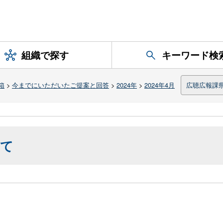
組織で探す
キーワード検
箱
>
今までにいただいたご提案と回答
>
2024年
>
2024年4月
広聴広報課
いて