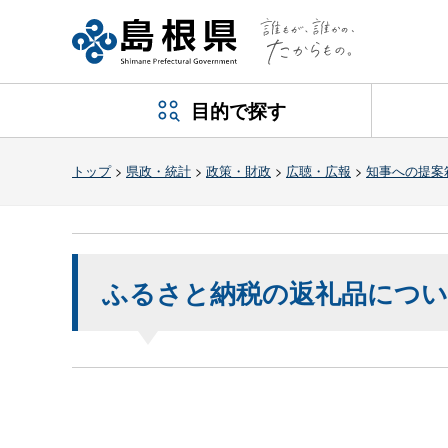
目的で探す
トップ
>
県政・統計
>
政策・財政
>
広聴・広報
>
知事への提案
ふるさと納税の返礼品につ