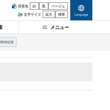
背景色
白
黒
ベージュ
文字サイズ
拡大
標準
Language
索
メニュー
県民対話室