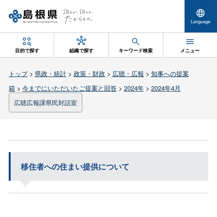
Language
目的で探す
組織で探す
キーワード検索
メニュー
トップ
>
県政・統計
>
政策・財政
>
広聴・広報
>
知事への提案
箱
>
今までにいただいたご提案と回答
>
2024年
>
2024年4月
広聴広報課県民対話室
移住者への住まい提供について