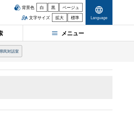
背景色
白
黒
ベージュ
文字サイズ
拡大
標準
Language
索
メニュー
県民対話室