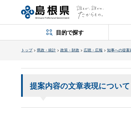
目的で探す
トップ
>
県政・統計
>
政策・財政
>
広聴・広報
>
知事への提案
提案内容の文章表現について