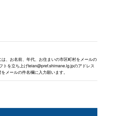
には、お名前、年代、お住まいの市区町村をメールの
ian@pref.shimane.lg.jpのアドレス
村をメールの件名欄に入力願います。