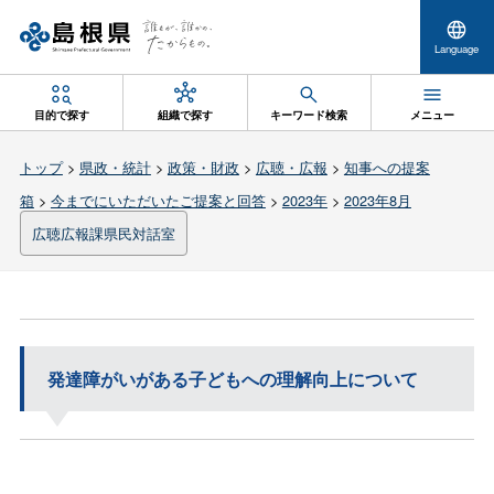
Language
目的で探す
組織で探す
キーワード検索
メニュー
トップ
>
県政・統計
>
政策・財政
>
広聴・広報
>
知事への提案
箱
>
今までにいただいたご提案と回答
>
2023年
>
2023年8月
広聴広報課県民対話室
発達障がいがある子どもへの理解向上について