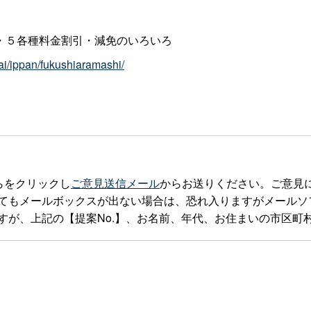
・５各種料金割引・減免のいろいろ
ai/ippan/fukushiaramashi/
らをクリックし
ご意見送信メール
からお送りください。ご意見
ルボックスが出ない場合は、恐れ入りますがメールソフトを立ち上げte
すが、上記の【提案No.】、お名前、年代、お住まいの市区町