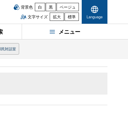
背景色
白
黒
ベージュ
文字サイズ
拡大
標準
Language
索
メニュー
県民対話室