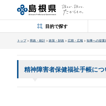
目的で探す
トップ
>
県政・統計
>
政策・財政
>
広聴・広報
>
知事への提案
精神障害者保健福祉手帳につ