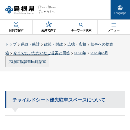
Language
目的で探す
組織で探す
キーワード検索
メニュー
トップ
>
県政・統計
>
政策・財政
>
広聴・広報
>
知事への提案
箱
>
今までにいただいたご提案と回答
>
2023年
>
2023年5月
広聴広報課県民対話室
チャイルドシート優先駐車スペースについて