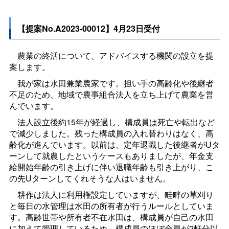
【提案No.A2023-00012】4月23日受付
農業の終活について、アドバイスする機関の設立を提
案します。
我が家は水田兼業農家です。担い手の高齢化や後継者
不足のため、地域で農事組合法人を立ち上げて農業を営
んでいます。
法人設立後約15年が経過し、構成員は死亡や転出など
で減少しました。残った構成員の入れ替わりはなく、高
齢化が進んでいます。以前は、定年退職した後継者がUタ
ーンして就農したというケースもありましたが、年金支
給開始年齢の引き上げに伴い退職年齢も引き上がり、こ
の先Uターンしてくれそうな人はいません。
耕作は法人に利用権設定していますが、畦畔の草刈り
と毎日の水管理は水田の所有者が行うルールとしていま
す。高齢世帯や所有者不在水田は、構成員が自己の水田
に加えて管理しているため、構成員のほぼ全員が2軒分以