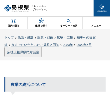
Language
目的で探す
組織で探す
キーワード検索
メニュー
トップ
>
県政・統計
>
政策・財政
>
広聴・広報
>
知事への提案
箱
>
今までにいただいたご提案と回答
>
2023年
>
2023年5月
広聴広報課県民対話室
農業の終活について