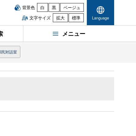
背景色
白
黒
ベージュ
文字サイズ
拡大
標準
Language
索
メニュー
県民対話室