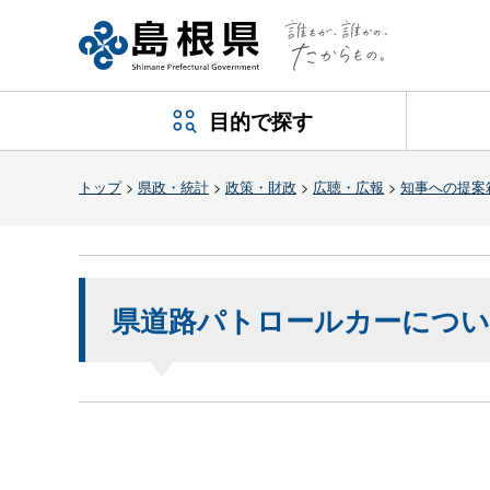
目的で探す
トップ
>
県政・統計
>
政策・財政
>
広聴・広報
>
知事への提案
県道路パトロールカーにつ