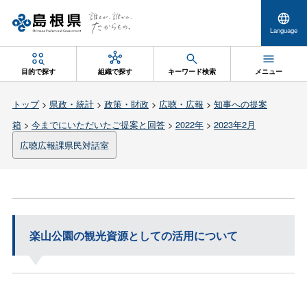
Language
目的で探す
組織で探す
キーワード検索
メニュー
トップ
>
県政・統計
>
政策・財政
>
広聴・広報
>
知事への提案
箱
>
今までにいただいたご提案と回答
>
2022年
>
2023年2月
広聴広報課県民対話室
楽山公園の観光資源としての活用について