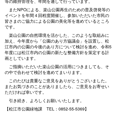
等の維持管理を、年間を通して行っています。
またNPOによる、楽山公園再生のための普及啓発等の
イベントを年間４回程度開催し、参加いただいた市民の
皆さまのご協力による公園の美化等を進めているところ
です。
楽山公園の自然環境を活かした、このような取組みに
加え、今年度から「公園のあり方協議会」を設置し、松
江市内の公園の今後のあり方について検討を進め、令和5
年度には松江市内の公園の新たな整備方針を策定する計
画としています。
ご指摘いただいた楽山公園の活用につきましても、そ
の中で合わせて検討を進めてまいります。
このたびは貴重なご意見をありがとうございました。
またお気づきのことがありましたら、ご意見をお寄せい
ただければ幸いです。
引き続き、よろしくお願いいたします。
【松江市公園緑地
課
TEL：0852-55-5369】