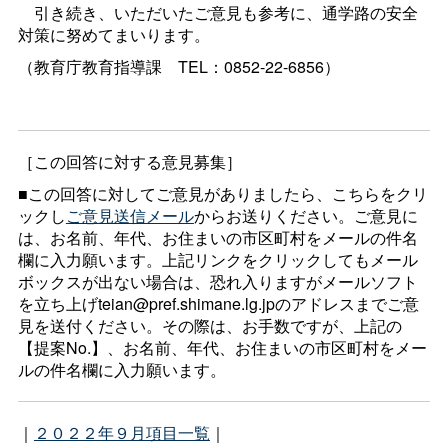
引き続き、いただいたご意見も参考に、通学路の安全
対策に努めてまいります。
（教育庁教育指導
課
TEL：0852-22-6856）
［この回答に対する意見募集］
■この回答に対してご意見がありましたら、こちらをクリ
ックし
ご意見送信メール
からお送りください。ご意見に
は、お名前、年代、お住まいの市区町村をメールの件名
欄に入力願います。上記リンクをクリックしてもメール
ボックスが出ない場合は、恐れ入りますがメールソフト
を立ち上げteian@pref.shimane.lg.jpのアドレスまでご意
見を送付ください。その際は、お手数ですが、上記の
【提案No.】、お名前、年代、お住まいの市区町村をメー
ルの件名欄に入力願います。
｜
２０２２年９月項目一覧
｜