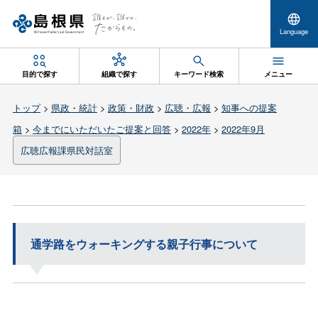
Language
目的で探す
組織で探す
キーワード検索
メニュー
トップ
>
県政・統計
>
政策・財政
>
広聴・広報
>
知事への提案
箱
>
今までにいただいたご提案と回答
>
2022年
>
2022年9月
広聴広報課県民対話室
通学路をウォーキングする親子行事について