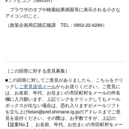
※ファビコン（favicon）
ブラウザのタブや検索結果画面等に表示される小さな
アイコンのこと。
（政策企画局広聴広報
課
TEL：0852-22-6289）
［この回答に対する意見募集］
■この回答に対してご意見がありましたら、こちらをクリ
ックし
ご意見送信メール
からお送りください。ご意見に
は、お名前、年代、お住まいの市区町村をメールの件名
欄に入力願います。上記リンクをクリックしてもメール
ボックスが出ない場合は、恐れ入りますがメールソフト
を立ち上げteian@pref.shimane.lg.jpのアドレスまでご意
見を送付ください。その際は、お手数ですが、上記の
【提案No.】、お名前、年代、お住まいの市区町村をメー