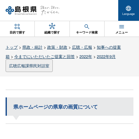
Language
目的で探す
組織で探す
キーワード検索
メニュー
トップ
>
県政・統計
>
政策・財政
>
広聴・広報
>
知事への提案
箱
>
今までにいただいたご提案と回答
>
2022年
>
2022年9月
広聴広報課県民対話室
県ホームページの県章の画質について