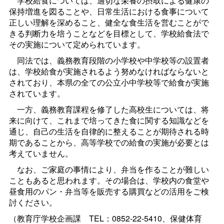
学校給食については、適切な栄養の摂取による健康の
保持増進を図ることや、日常生活における食事について
正しい理解を深めること、健全な食生活を営むことがで
きる判断力を培うことなどを目標として、学校給食法で
その実施について定められています。
同法では、義務教育段階の小学校や中学校等の設置者
は、学校給食が実施されるよう努めなければならないと
されており、本県の全ての公立小中学校等で給食が実施
されています。
一方、義務教育課程を修了した高校生については、将
来に向けて、これまで培ってきた食に関する知識などを
通じ、自己の生活を自律的に整えることが期待される時
期であることから、高等学校での給食の実施が必要とは
考えていません。
なお、ご家庭の事情により、弁当を作ることが難しい
こともあると思われます。その場合は、学校内の食堂や
昼食用のパン・弁当等を販売する購買などの活用をご検
討ください。
（教育庁学校企画
課
TEL：0852-22-5410、保健体育