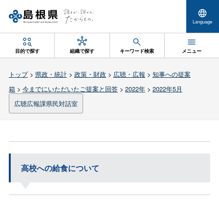
Language
目的で探す
組織で探す
キーワード検索
メニュー
トップ
>
県政・統計
>
政策・財政
>
広聴・広報
>
知事への提案
箱
>
今までにいただいたご提案と回答
>
2022年
>
2022年5月
広聴広報課県民対話室
高校への給食について