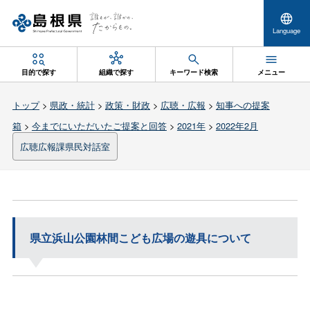
Language
目的で探す
組織で探す
キーワード検索
メニュー
トップ
>
県政・統計
>
政策・財政
>
広聴・広報
>
知事への提案
箱
>
今までにいただいたご提案と回答
>
2021年
>
2022年2月
広聴広報課県民対話室
県立浜山公園林間こども広場の遊具について