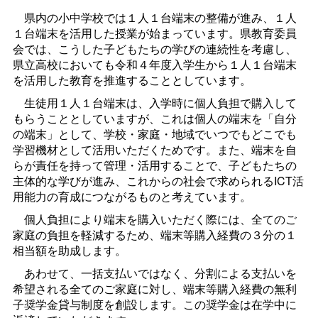
県内の小中学校では１人１台端末の整備が進み、１人
１台端末を活用した授業が始まっています。県教育委員
会では、こうした子どもたちの学びの連続性を考慮し、
県立高校においても令和４年度入学生から１人１台端末
を活用した教育を推進することとしています。
生徒用１人１台端末は、入学時に個人負担で購入して
もらうこととしていますが、これは個人の端末を「自分
の端末」として、学校・家庭・地域でいつでもどこでも
学習機材として活用いただくためです。また、端末を自
らが責任を持って管理・活用することで、子どもたちの
主体的な学びが進み、これからの社会で求められるICT活
用能力の育成につながるものと考えています。
個人負担により端末を購入いただく際には、全てのご
家庭の負担を軽減するため、端末等購入経費の３分の１
相当額を助成します。
あわせて、一括支払いではなく、分割による支払いを
希望される全てのご家庭に対し、端末等購入経費の無利
子奨学金貸与制度を創設します。この奨学金は在学中に