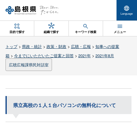
Language
目的で探す
組織で探す
キーワード検索
メニュー
トップ
>
県政・統計
>
政策・財政
>
広聴・広報
>
知事への提案
箱
>
今までにいただいたご提案と回答
>
2021年
>
2021年8月
広聴広報課県民対話室
県立高校の１人１台パソコンの無料化について