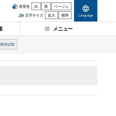
背景色
白
黒
ベージュ
文字サイズ
拡大
標準
Language
索
メニュー
県民対話室