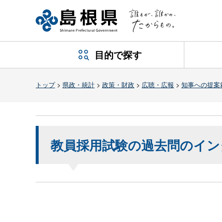
目的で探す
トップ
>
県政・統計
>
政策・財政
>
広聴・広報
>
知事への提案
教員採用試験の過去問のイン