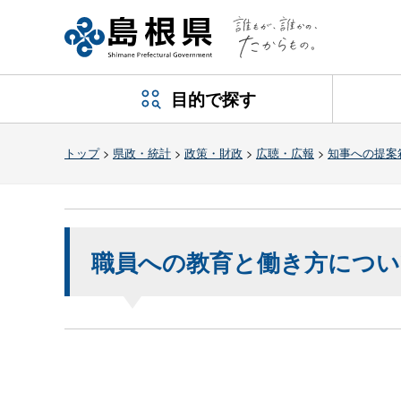
目的で探す
トップ
>
県政・統計
>
政策・財政
>
広聴・広報
>
知事への提案
職員への教育と働き方につい