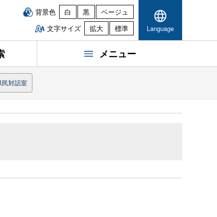
背景色
白
黒
ベージュ
文字サイズ
拡大
標準
Language
索
メニュー
県民対話室