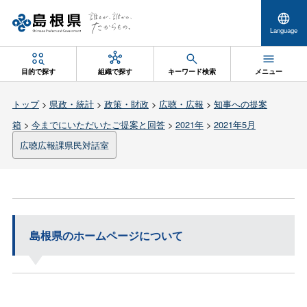
Language
目的で探す
組織で探す
キーワード検索
メニュー
トップ
>
県政・統計
>
政策・財政
>
広聴・広報
>
知事への提案
箱
>
今までにいただいたご提案と回答
>
2021年
>
2021年5月
広聴広報課県民対話室
島根県のホームページについて