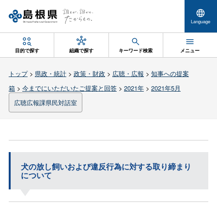
Language
目的で探す
組織で探す
キーワード検索
メニュー
トップ
>
県政・統計
>
政策・財政
>
広聴・広報
>
知事への提案
箱
>
今までにいただいたご提案と回答
>
2021年
>
2021年5月
広聴広報課県民対話室
犬の放し飼いおよび違反行為に対する取り締まり
について