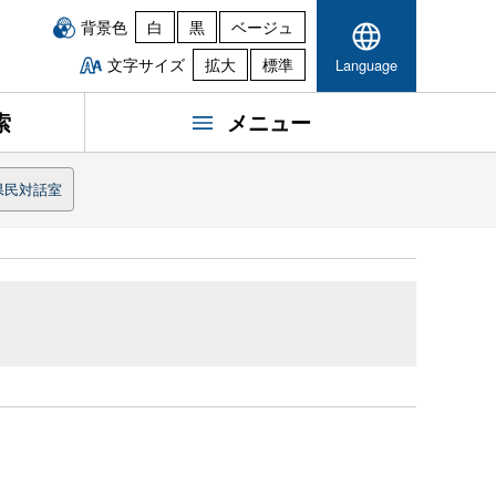
背景色
白
黒
ベージュ
文字サイズ
拡大
標準
Language
索
メニュー
県民対話室