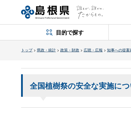
目的で探す
トップ
>
県政・統計
>
政策・財政
>
広聴・広報
>
知事への提案
全国植樹祭の安全な実施につ