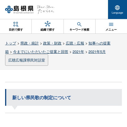
Language
目的で探す
組織で探す
キーワード検索
メニュー
トップ
>
県政・統計
>
政策・財政
>
広聴・広報
>
知事への提案
箱
>
今までにいただいたご提案と回答
>
2021年
>
2021年5月
広聴広報課県民対話室
新しい県民歌の制定について