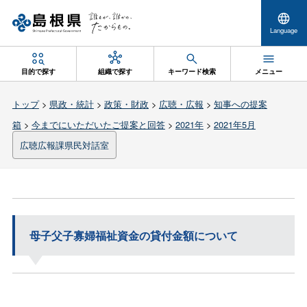
Language
目的で探す
組織で探す
キーワード検索
メニュー
トップ
>
県政・統計
>
政策・財政
>
広聴・広報
>
知事への提案
箱
>
今までにいただいたご提案と回答
>
2021年
>
2021年5月
広聴広報課県民対話室
母子父子寡婦福祉資金の貸付金額について