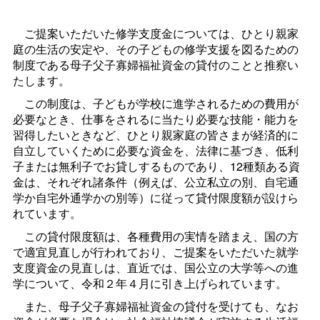
ご提案いただいた修学支度金については、ひとり親家
庭の生活の安定や、その子どもの修学支援を図るための
制度である母子父子寡婦福祉資金の貸付のことと推察い
たします。
この制度は、子どもが学校に進学されるための費用が
必要なとき、仕事をされるに当たり必要な技能・能力を
習得したいときなど、ひとり親家庭の皆さまが経済的に
自立していくために必要な資金を、法律に基づき、低利
子または無利子でお貸しするものであり、12種類ある資
金は、それぞれ諸条件（例えば、公立私立の別、自宅通
学か自宅外通学かの別等）に従って貸付限度額が設けら
れています。
この貸付限度額は、各種費用の実情を踏まえ、国の方
で適宜見直しが行われており、ご提案をいただいた就学
支度資金の見直しは、直近では、国公立の大学等への進
学について、令和２年４月に引き上げられています。
また、母子父子寡婦福祉資金の貸付を受けても、なお