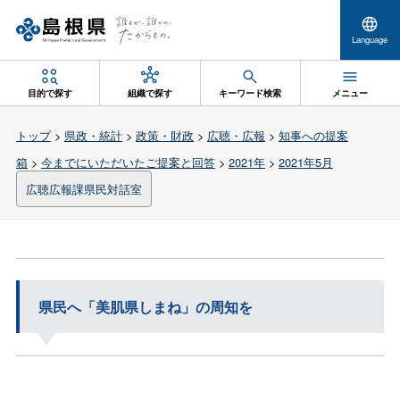
Language
目的で探す
組織で探す
キーワード検索
メニュー
トップ
>
県政・統計
>
政策・財政
>
広聴・広報
>
知事への提案
箱
>
今までにいただいたご提案と回答
>
2021年
>
2021年5月
広聴広報課県民対話室
県民へ「美肌県しまね」の周知を