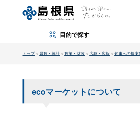
目的で探す
トップ
>
県政・統計
>
政策・財政
>
広聴・広報
>
知事への提案
ecoマーケットについて