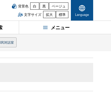
背景色
白
黒
ベージュ
文字サイズ
拡大
標準
Language
索
メニュー
県民対話室