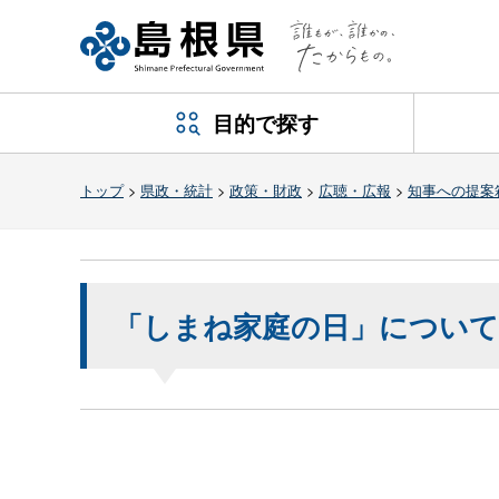
目的で探す
トップ
>
県政・統計
>
政策・財政
>
広聴・広報
>
知事への提案
「しまね家庭の日」について