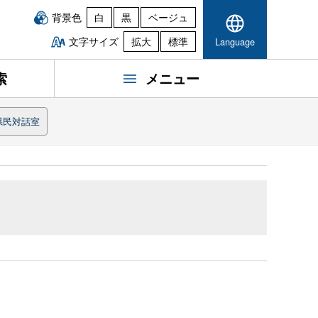
背景色
白
黒
ベージュ
文字サイズ
拡大
標準
Language
索
メニュー
県民対話室