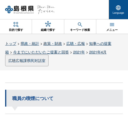
Language
目的で探す
組織で探す
キーワード検索
メニュー
トップ
>
県政・統計
>
政策・財政
>
広聴・広報
>
知事への提案
箱
>
今までにいただいたご提案と回答
>
2021年
>
2021年4月
広聴広報課県民対話室
職員の喫煙について