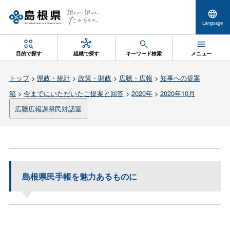
Language
目的で探す
組織で探す
キーワード検索
メニュー
トップ
>
県政・統計
>
政策・財政
>
広聴・広報
>
知事への提案
箱
>
今までにいただいたご提案と回答
>
2020年
>
2020年10月
広聴広報課県民対話室
島根県民手帳を魅力あるものに