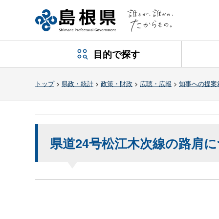
目的で探す
トップ
>
県政・統計
>
政策・財政
>
広聴・広報
>
知事への提案
県道24号松江木次線の路肩