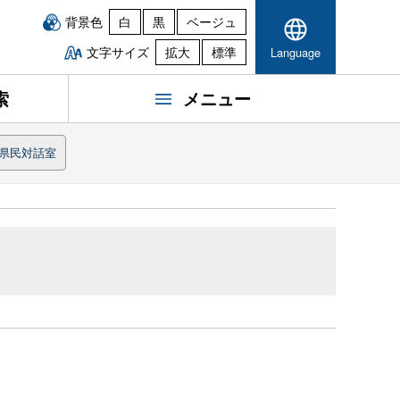
背景色
白
黒
ベージュ
文字サイズ
拡大
標準
Language
索
メニュー
県民対話室