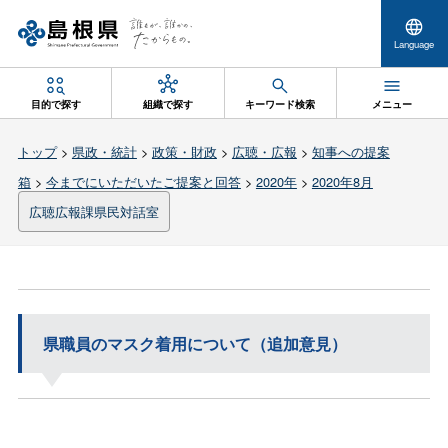
Language
目的で探す
組織で探す
キーワード検索
メニュー
トップ
>
県政・統計
>
政策・財政
>
広聴・広報
>
知事への提案
箱
>
今までにいただいたご提案と回答
>
2020年
>
2020年8月
広聴広報課県民対話室
県職員のマスク着用について（追加意見）