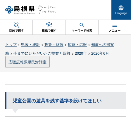
Language
目的で探す
組織で探す
キーワード検索
メニュー
トップ
>
県政・統計
>
政策・財政
>
広聴・広報
>
知事への提案
箱
>
今までにいただいたご提案と回答
>
2020年
>
2020年6月
広聴広報課県民対話室
児童公園の遊具を残す基準を設けてほしい