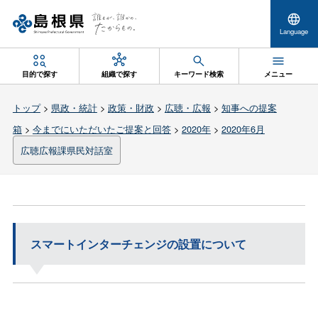
Language
目的で探す
組織で探す
キーワード検索
メニュー
トップ
>
県政・統計
>
政策・財政
>
広聴・広報
>
知事への提案
箱
>
今までにいただいたご提案と回答
>
2020年
>
2020年6月
広聴広報課県民対話室
スマートインターチェンジの設置について