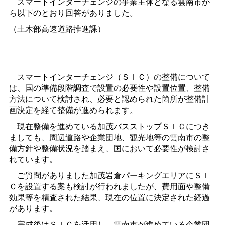
スマートインターチェンジの事業主体となる雲南市か
ら以下のとおり回答がありました。
（土木部高速道路推進課）
スマートインターチェンジ（ＳＩＣ）の整備について
は、国の準備段階調査で設置の必要性や設置位置、整備
方法について検討され、必要と認められた箇所が整備計
画決定を経て整備が進められます。
現在整備を進めている加茂バスストップＳＩＣにつき
ましても、周辺道路や企業団地、観光地等の雲南市の整
備方針や整備状況を踏まえ、国において必要性が検討さ
れています。
ご質問がありました加茂岩倉パーキングエリアにＳＩ
Ｃを設置する案も検討が行われましたが、費用面や整備
効果等を精査された結果、現在の位置に決定された経過
があります。
完成後はＳＩＣを活用し、雲南市が進めている企業団