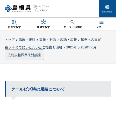
Language
目的で探す
組織で探す
キーワード検索
メニュー
トップ
>
県政・統計
>
政策・財政
>
広聴・広報
>
知事への提案
箱
>
今までにいただいたご提案と回答
>
2020年
>
2020年6月
広聴広報課県民対話室
クールビズ時の服装について