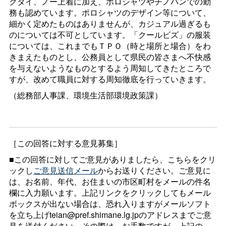
クタイ、ノー上着に加え、ポロシャツやチノパンでの勤
務も認めています。ポロシャツのデザイン等について、
細かく定めたものはありませんが、カジュアル過ぎるも
のについては不可としています。「クールビズ」の服装
については、これまでもＴＰＯ（時と場所と場合）をわ
きまえたものとし、公務員として県民の皆さまへ不快感
を与えないようなものとするよう周知してきたところで
すが、改めて職員に対する周知徹底を行っていきます。
（総務部人事課、環境生活部環境政策課）
［この回答に対する意見募集］
■この回答に対してご意見がありましたら、こちらをクリ
ックし
ご意見送信メール
からお送りください。ご意見に
は、お名前、年代、お住まいの市区町村をメールの件名
欄に入力願います。上記リンクをクリックしてもメール
ボックスが出ない場合は、恐れ入りますがメールソフト
を立ち上げteian@pref.shimane.lg.jpのアドレスまでご意
見を送付ください。その際は、お手数ですが、上記の