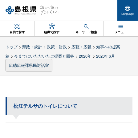
Language
目的で探す
組織で探す
キーワード検索
メニュー
トップ
>
県政・統計
>
政策・財政
>
広聴・広報
>
知事への提案
箱
>
今までにいただいたご提案と回答
>
2020年
>
2020年6月
広聴広報課県民対話室
松江テルサのトイレについて