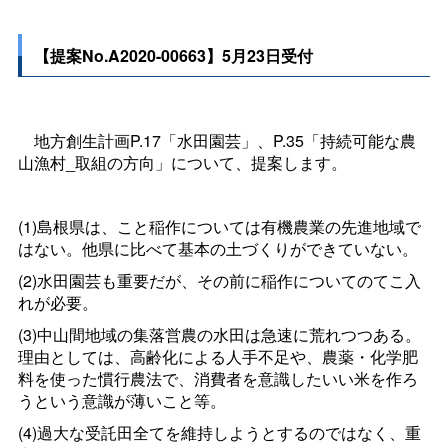
【提案No.A2020-00663】5月23日受付
地方創生計画P.17「水田園芸」、P.35「持続可能な農
山漁村_取組の方向」について、提案します。
(1)島根県は、こと稲作については有機農業の先進地域で
はない。他県に比べて基本の土づくりができていない。
(2)水田園芸も重要だが、その前に稲作についてのてこ入
れが必要。
(3)中山間地域の集落営農の水田は急速に荒れつつある。
理由としては、高齢化による人手不足や、農薬・化学肥
料を使った慣行農法で、消費者を意識したいい米を作ろ
うという意識が薄いこと等。
(4)過大な受託田全てを維持しようとするのではなく、重