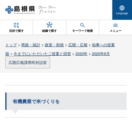
Language
目的で探す
組織で探す
キーワード検索
メニュー
トップ
>
県政・統計
>
政策・財政
>
広聴・広報
>
知事への提案
箱
>
今までにいただいたご提案と回答
>
2020年
>
2020年6月
広聴広報課県民対話室
有機農業で米づくりを